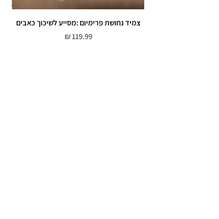
צמיד נחושת פרימיום :מסייע לשיכוך כאבים
מחיר
שירות לקוחות
052-559-7176
moriyaharari@gmail.com
מדריך מידות