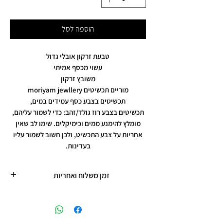
הוספה לסל
טבעת זרקון אובלי גדול
עשוי מכסף אמיתי
משובץ זרקון
מוריים תכשיטים moriyam jewllery
תכשיטים בצבע כסף עמידים במים,
תכשיטים בצבע רוז גולד/זהב: כדי לשמור עליהם,
מומלץ להימנע ממים וכימיקלים. שימו לב שאין
אחריות על צבע התכשיט, ולכן חשוב לשמור עליו
בעדינות.
זמן משלוח ואחריות
זמן משלוח עד 5 ימי עסקים
תכשיטים בציפוי רוזגולד/זהב ,עיצוב אישי,
חריטות אישיות.