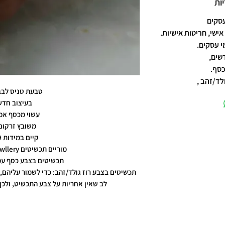
ות
אישי, חריטות אישיות.
שים,
כסף.
לד/זהב ,
טבעת טניס לבב
בעיצוב חדש
עשוי מכסף אמ
משובץ זרקונ
קיים במידות 6-9
מוריים תכשיטים moriyam jewllery
תכשיטים בצבע כסף עמ
תכשיטים בצבע רוז גולד/זהב: כדי לשמור עליהם, 
לב שאין אחריות על צבע התכשיט, ולכן 