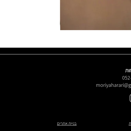
ות
052
moriyaharari@
ת
בניית אתרים