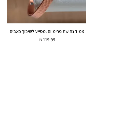
צמיד נחושת פרימיום :מסייע לשיכוך כאבים
מחיר
שירות לקוחות
052-559-7176
moriyaharari@gmail.com