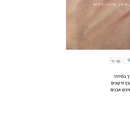
ך במידה!
בץ זרקונים
יבוץ אבנים