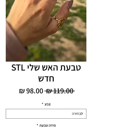
טבעת האש שלי STL
חדש
מחיר
מחיר
 ‏119.00 ‏₪ 
רגיל
מבצע
צבע
*
מידה טבעת
*