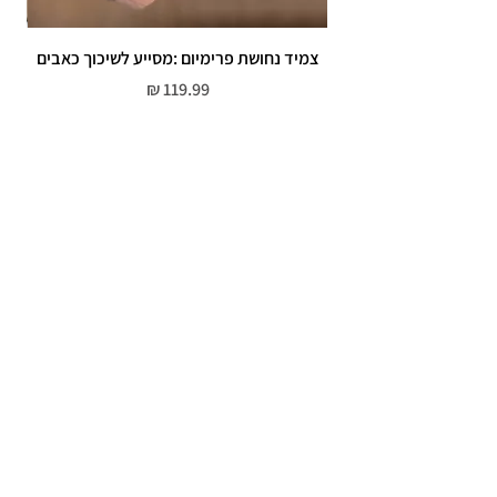
צמיד נחושת פרימיום :מסייע לשיכוך כאבים
מחיר
שירות לקוחות
052-559-7176
moriyaharari@gmail.com
מדריך מידות