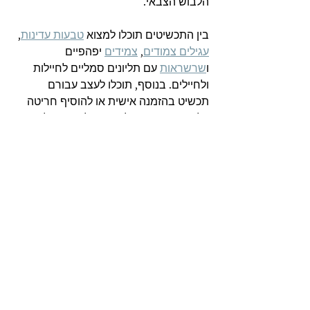
הלבוש הצבאי. 
בין התכשיטים תוכלו למצוא 
טבעות עדינות
, 
עגילים צמודים
, 
צמידים
 יפהפיים 
ו
שרשראות
 עם תליונים סמליים לחיילות 
ולחיילים. בנוסף, תוכלו לעצב עבורם 
תכשיט בהזמנה אישית או להוסיף חריטה 
על תכשיט קיים. כל שנותר לכם הוא לבחור 
בתכשיט המתאים ביותר ולהזמין אותו עד 
הבית בקלות ובפשטות. אם אתם זקוקים 
לייעוץ או שיש לכם שאלות נוספות, אתם 
מוזמנים לפנות אלינו בטלפון 052-5597176
הצג הכול
פוסטים אחרונים