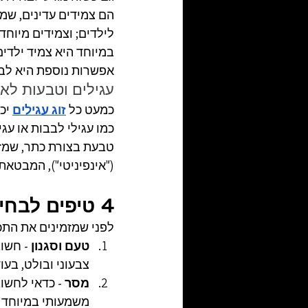
הם צמידים עדינים, שמ
לילדים; וצמידים מיוחד
במיוחד היא צמיד ילדים
אפשרות נוספת היא לבח
עגילים וטבעות לא
כמעט כל 
זוג עגילים
יכ
כמו עגילי לבבות או ע
טבעת בצורת כתר, שמזכ
("אינפיניטי"), המבטא
4 טיפים לבחירה של תכשיט לאמא
לפני שמזמינים את התכ
טעם וסגנון -
 חשוב
צבעוני ובולט, בע
מסר - 
כדאי לחשוב
משמעותי במיוחד ל