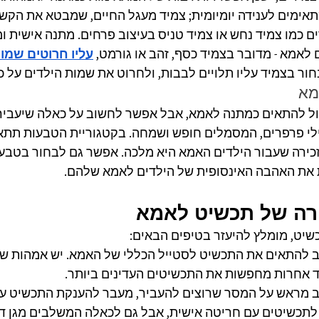
תאימים לענידה יומיומית; צמיד מעגל החיים, שמבטא את הקשר
ים כמו צמיד נחש או צמיד טניס בעיצוב פרחים. מתנה אישית 
 לאמא - מדובר בצמיד כסף, זהב או גורמט, 
עליו חרוטים שמו
ור בצמיד עליו תלויים לבבות, ולחרוט את שמות הילדים על 
מא
ול להתאים כמתנה לאמא, אבל אפשר לחשוב על כאלה שיעבירו 
גילי פרפרים, המסמלים חופש ושמחה. בקטגוריית הטבעות תתא
ירה שעבור הילדים האמא היא מלכה. אפשר גם לבחור בטבעת
ת את האהבה האינסופית של הילדים לאמא שלהם.
שיט, מומלץ להיעזר בטיפים הבאים:
 להתאים את התכשיט לסטייל הכללי של האמא. יש אמהות שאו
וד אחרות מחפשות את התכשיטים העדינים ביותר.
 מראש על המסר שרוצים להעביר, מעבר להענקת התכשיט עצ
תכשיטים עם חריטה אישית, אבל גם לכאלה המשלבים מגן דוד