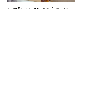
שרשרת אייס 3 שורות
שרשרת אייס 5 שורות
רוזגולד
ותליון חמסה M&M
מחיר
מחיר
אזל מהמלאי
הוספה לסל
שירות לקוחות
052-559-7176
moriyaharari@gmail.com