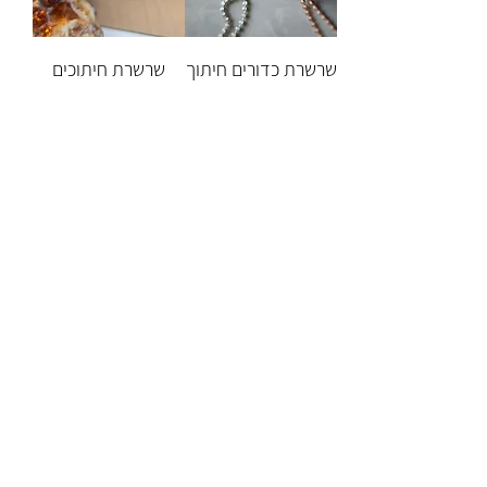
שרשרת כדורים חיתוך
שרשרת חיתוכים
יהלום ותליון חמסה
איטלקית ותליון
מגן דוד O&A
חמסה מגן דוד N&D
מחיר
מחיר
הוספה לסל
הוספה לסל
שירות לקוחות
052-559-7176
moriyaharari@gmail.com