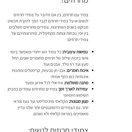
צמיד עם חרוזים, בין אם מדובר על צמידי חרוזים
לנשים או על צמידי חרוזים לגבר הפך להיוךת תכשיט
מבוקש בשנים האחרונות. צמידים מחרוזים משלבים
בין יופי, נוכחות ונוחות מקסימלית. מיתרונותיהם של
צמידי חרוזים:
גמישות עיצובית:
כל צמיד הוא ייחודי ומאפשר ביטוי
אישי בזכות שילוב של חרוזים מחומרים שונים, החל
מעץ ועד רוז גולד, אבנים ועוד.
איכות חומרים:
אבני חן טבעיות, קריסטלים ומתכות
איכותיות כמו כסף אמיתי
מתנה מושלמת:
אידיאלי לכל אירוע ומועד
עמידות לאורך זמן:
צמידים מחרוזים עומדים במבחן
השימוש היומיומי
מגוון סגנונות:
מקלאסי ומינימליסטי ועד נועז ופראי
יותר. גם הצמידים הדומיננטיים יותר שלנו עדיין
מאופיינים במראה קלאסי ולא מוגזם.
צמידי חרוזים לנשים: