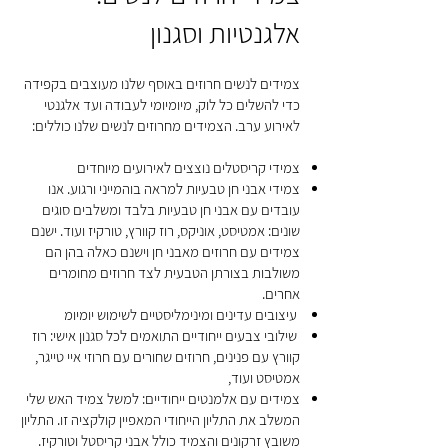
אלגנטיות וסגנון
צמידים לנשים חרוזים באוסף שלנו מעוצבים בקפידה
כדי להשלים כל לוק, מיומיומי לעבודה ועד אלגנטי
לאירוע ערב. הצמידים מחרוזים לנשים שלנו כוללים:
צמידי קריסטלים נוצצים לאירועים מיוחדים
צמידי אבני חן טבעיות למראה בוהמייני ורגוע. אנו
עובדים עם אבני חן טבעיות בלבד ומשלבים סוגים
שונים: אמטיסט, אוניקס, רוז קוורץ, טורקיז ועוד. ישנם
צמידים עם חרוזים מאבני חן וישנם כאלה בהן הם
משולבות בצורתן הטבעית לצד חרוזים מחומרים
אחרים.
עיצובים עדינים ומינימליסטיים לשימוש יומיומ
שילובי צבעים ייחודיים התואמים לכל סגנון אישי: רוז
קוורץ עם פנינים, חרוזים שחורים עם חרוזי איי טייגר,
אמטיסט ועוד,
צמידים עם אלמנטים ייחודיים: למשל צמיד האש שלי
המשלב את התליון הייחודי המאפיין קולקציה זו. התליון
משובץ זרקונים והצמיד כולל אבני קריסטל וטורקיז.