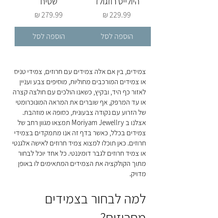
היולייט רוזגולד
שטיח
מחיר
מחיר
הוספה לסל
הוספה לסל
צמידים, בין אם אלה צמידים עם חרוזים, צמידי טניס
או צמידים המורכבים מחוליות, מוסיפים צבע ועניין
לאזור כף היד, ובקיץ, כשאנו הולכים עם חולצה קצרה
או עד המרפק, אף שוברים את המראה המונוכרומטי
של הזרוע עם נקודה צבעונית, כסופה או מוזהבת.
אצלנו ב Moriyam Jewellry תמצאו מגוון רחב של
צמידים בכלל, כאשר בדף זה אנו מתמקדים בצמידי
חרוזים. כאן תוכלו למצוא צמיד חרוזים לאישה אלגנטי
או צמיד חרוזים לגבר דומיננטי. כל אחד יוכל לבחור
מתוך הקולקציה את הצמידים המתאימים לו באופן
מדויק.
למה לבחור בצמידים
מחרוזים?