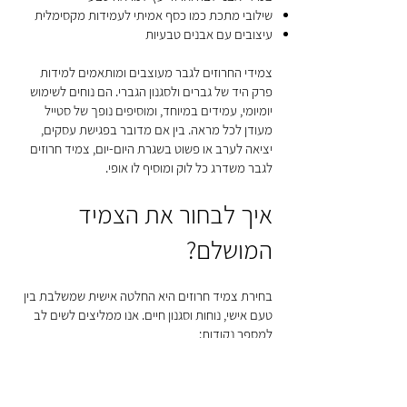
שילובי מתכת כמו כסף אמיתי לעמידות מקסימלית
עיצובים עם אבנים טבעיות
צמידי החרוזים לגבר מעוצבים ומותאמים למידות
פרק היד של גברים ולסגנון הגברי. הם נוחים לשימוש
יומיומי, עמידים במיוחד, ומוסיפים נופך של סטייל
מעודן לכל מראה. בין אם מדובר בפגישת עסקים,
יציאה לערב או פשוט בשגרת היום-יום, צמיד חרוזים
לגבר משדרג כל לוק ומוסיף לו אופי.
איך לבחור את הצמיד
המושלם?
בחירת צמיד חרוזים היא החלטה אישית שמשלבת בין
טעם אישי, נוחות וסגנון חיים. אנו ממליצים לשים לב
למספר נקודות:
מידה נכונה
: צמיד צריך להיות נוח על היד, לא הדוק
ולא רופף מדי. המידה האידיאלית מאפשרת תנועה