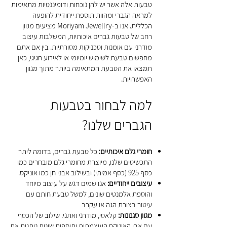
טבעות אלה אשר יש להן נוכחות ודומיננטיות מתאימות
למראה הגברי ומהוות תוספת ייחודית להופעה
הכללית. אנו ב-Moriyam Jewellry מציעים מגוון
רחב של טבעות גברים איכותיות, המשלבות עיצוב
מודרני עם אומנות וטכניקות מסורתיות. בין אם אתם
מחפשים טבעת לשימוש יומיומי או לאירוע חגיגי, כאן
תמצאו את הטבעת המתאימה ביותר מתוך מגוון
האפשרויות.
למה לבחור בטבעות
הגברים שלנו?
חומרי גלם איכותיים:
כל טבעת גברים, בדומה ליתר
התכשיטים שלנו, מיוצרת מחומרי גלם מובחרים כמו
כסף 925 (כסף אמיתי) ובשילוב אבני חן כמו אוניקס.
עיצובים ייחודיים:
אנו שמים דגש על עיצוב מיוחד
והוספת אלמנטים שונים, למשל טבעת חותם עם
עיטור בצורת הגה או עקרב
מגוון סגנונות:
קלאסי, מודרני ואתני. שילוב של הכסף
עם אבן האוניקס העוצמתית ותוספות שונות נותנות את