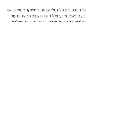
כל התכשיטים שלנו נולדים מתוך תשוקה אמיתית. אנו
ב Moriyam Jewellry חיים ונושמים תכשיטים עוד
מילדות. כל תכשיט וקולקציה הם ייחודיים, משלבים בין
טכניקות שונות, החל מטכניקות מסורתיות שהן מלאכת
יד של ממש כמו מקרמה לבין טכניקות חדשניות כמו
תוכנת ריינו.
אנו משתמשים בחומרי גלם איכותיים כמו כסף אמיתי
ואבני חן מיוחדות אשר עוברות כחוט השני בכל
הקולקציות שלנו, למשל אוניקס אשר מככבת
בקטגוריה זו של טבעות לגבר.
אנו נמצאים כאן עבורכם ורוצים גם לעזור לכם לתת
ביטוי לתחושות, המאוויים ובכלל נושאים שמעניינים
אתכם. אנו משלבים אלמנטים וסמלים, החל ממגן דוד
וחמסה דרך חנית, מזוזה, חותם אשר בולט בקולקציה
זו ועוד.
אנו מקפידים על מחירים נוחים תוך שמירה על האיכות
וסטנדרטים גבוהים. את התכשיטים תקבלו תוך 5 ימי
עסקים עד הבית, ובכל שאלה, בין אם לפני הקניה ובין